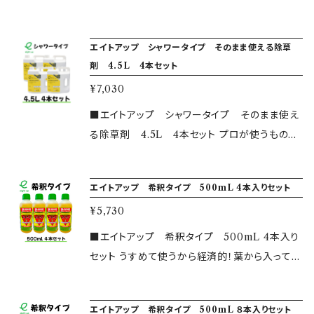
料が無料となります。￥10,000以下のご購入に
草作業をサポート出来るのを楽しみにお待ちし
除草したい雑草の葉に、取っ手を持ち斜めに傾
ご家庭でも！ うすめずそのまま！片手でまける簡
は別途送料がかかります。カートに追加したあ
ております。 ※製品ラベルはご購入の時期によ
けてゆっくり散布してください。 宅地、空き地、駐
単除草剤！ ・安全性について こちらは農林水産
と、住所を記入すると自動計算されますので、ご
り異なることがございますが、内容物は同一のも
エイトアップ シャワータイプ そのまま使える除草
車場、墓地などでご利用いただけます。 4.5L1本
省の厳しい安全基準をクリアした、農林水産省
確認ください。
剤 4.5L 4本セット
のとなり、ご使用に問題はございません。 ※画像
で通常の除草なら34~68坪に、スギナの場合は1
登録第23947号の非農耕地登録品です。 除草成
と実物のイメージが異なることがございます。 ※
¥7,030
3.6坪に散布いただけます。 上記以外でご質問ご
分はアミノ酸が主ですので、地面に付着後すみ
詳しい使用方法等については是非公式ホームペ
ざいましたら、公式ホームページもしくは問い合
やかに分解され、毒性が土壌に蓄積されること
■エイトアップ シャワータイプ そのまま使え
ージからご確認ください。 ※￥10,000以上で送
わせフォームをご利用ください。 皆様の除草作
はありません。 ペットのいるお庭でも安心。 ・使
る除草剤 4.5L 4本セット プロが使うものを
料が無料となります。￥10,000以下のご購入に
業をサポート出来るのを楽しみにお待ちしてお
用方法 除草したい雑草の葉に、取っ手を持ち斜
ご家庭でも！ うすめずそのまま！片手でまける簡
は別途送料がかかります。カートに追加したあ
ります。 ※製品ラベルはご購入の時期により異
めに傾けてゆっくり散布してください。 宅地、空
単除草剤！ ・安全性について こちらは農林水産
と、住所を記入すると自動計算されますので、ご
なることがございますが、内容物は同一のものと
エイトアップ 希釈タイプ 500mL 4本入りセット
き地、駐車場、墓地などでご利用いただけます。
省の厳しい安全基準をクリアした、農林水産省
確認ください。
なり、ご使用に問題はございません。 ※画像と実
4.5L1本で通常の除草なら34~68坪に、スギナの
¥5,730
登録第23947号の非農耕地登録品です。 除草成
物のイメージが異なることがございます。 ※詳し
場合は13.6坪に散布いただけます。 上記以外で
分はアミノ酸が主ですので、地面に付着後すみ
■エイトアップ 希釈タイプ 500mL 4本入り
い使用方法等については是非公式ホームペー
ご質問ございましたら、公式ホームページもしく
やかに分解され、毒性が土壌に蓄積されること
セット うすめて使うから経済的！葉から入って根
ジからご確認ください。 ※￥10,000以上で送料
は問い合わせフォームをご利用ください。 皆様
はありません。 ペットのいるお庭でも安心。 ・使
まで枯らす！ 広範囲に一度にまけて、お得に除
が無料となります。￥10,000以下のご購入には
の除草作業をサポート出来るのを楽しみにお待
用方法 除草したい雑草の葉に、取っ手を持ち斜
草いたします。 ・安全性について こちらは農林水
別途送料がかかります。カートに追加したあと、
ちしております。 ※製品ラベルはご購入の時期
エイトアップ 希釈タイプ 500mL ８本入りセット
めに傾けてゆっくり散布してください。 宅地、空