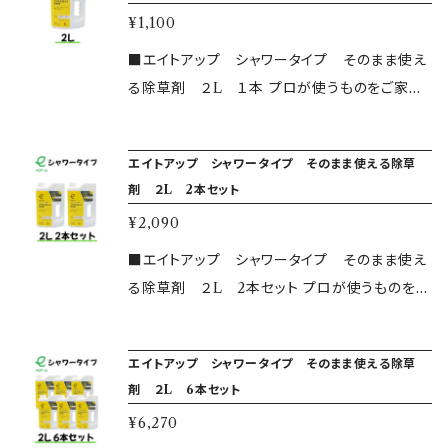
¥1,100
■エイトアップ シャワータイプ そのまま使え
る除草剤 ２L １本 プロが使うものをご家庭
でも！ うすめずそのまま！片手でまける簡単除草
剤！ ・安全性について こちらは農林水産省の厳
エイトアップ シャワータイプ そのまま使える除草
しい安全基準をクリアした、農林水産省登録第2
剤 ２L 2本セット
3947号の非農耕地登録品です。 除草成分はア
¥2,090
ミノ酸が主ですので、地面に付着後すみやかに
分解され、毒性が土壌に蓄積されることはあり
■エイトアップ シャワータイプ そのまま使え
ません。 ペットのいるお庭でも安心。 ・使用方法
る除草剤 ２L 2本セット プロが使うものをご
除草したい雑草の葉に、取っ手を持ち斜めに傾
家庭でも！ うすめずそのまま！片手でまける簡単
けてゆっくり散布してください。 宅地、空き地、駐
除草剤！ ・安全性について こちらは農林水産省
エイトアップ シャワータイプ そのまま使える除草
車場、墓地などでご利用いただけます。 ２L1本
の厳しい安全基準をクリアした、農林水産省登
剤 ２L 6本セット
で通常の除草なら15~30坪に、スギナの場合は6
録第23947号の非農耕地登録品です。 除草成分
¥6,270
坪に散布いただけます。 上記以外でご質問ござ
はアミノ酸が主ですので、地面に付着後すみや