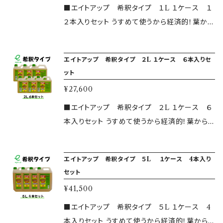
わせフォームをご利用ください。 皆様の除草作
分）を希釈すると、１００倍希釈液となります。 ま
に付着後すみやかに分解され、毒性が土壌に蓄
■エイトアップ 希釈タイプ １L １ケース １
業をサポート出来るのを楽しみにお待ちしてお
た使用場所はお庭や農地、果樹園、田畑、幅広く
積されることはありません。 ・使用方法について
２本入りセット うすめて使うから経済的！葉から
ります。 ※製品ラベルはご購入の時期により異
ご利用いただけます。 500ml１本を１００倍希
通常雑草の場合、１００倍希釈にてご使用いただ
入って根まで枯らす！ 広範囲に一度にまけて、お
なることがございますが、内容物は同一のものと
釈でご使用した場合、約１反＝約３００坪ほどに
ければ、十分に効果を発揮します。 雑草の種類
得に除草いたします。 ・安全性について こちらは
なり、ご使用に問題はございません。 ※画像と実
散布することができます。 上記以外でご質問ご
エイトアップ 希釈タイプ ２L １ケース ６本入りセ
（スギナなど）によっては、２５倍～５０倍でのご
農林水産省の厳しい安全基準をクリアした、農
物のイメージが異なることがございます。 ※詳し
ット
ざいましたら、公式ホームページもしくは問い合
使用をおすすめすることもございます。 例 水１
林水産省登録第18815号の農耕地登録品です。
い使用方法等については是非公式ホームペー
わせフォームをご利用ください。 皆様の除草作
¥27,600
Lに対して、エイトアップ１０ｍｌ（500mlボトル
除草成分はアミノ酸が主ですので、地面に付着
ジからご確認ください。 ※￥10,000以上で送料
業をサポート出来るのを楽しみにお待ちしてお
キャップ１杯分）を希釈すると、１００倍希釈液と
後すみやかに分解され、毒性が土壌に蓄積され
■エイトアップ 希釈タイプ ２L １ケース ６
が無料となります。￥10,000以下のご購入には
ります。 ※製品ラベルはご購入の時期により異
なります。 また使用場所はお庭や農地、果樹園、
ることはありません。 ・使用方法について 通常
本入りセット うすめて使うから経済的！葉から
別途送料がかかります。カートに追加したあと、
なることがございますが、内容物は同一のものと
田畑、幅広くご利用いただけます。 500ml１本を
雑草の場合、１００倍希釈にてご使用いただけれ
入って根まで枯らす！ 広範囲に一度にまけて、お
住所を記入すると自動計算されますので、ご確
なり、ご使用に問題はございません。 ※画像と実
１００倍希釈でご使用した場合、約１反＝約３０
ば、十分に効果を発揮します。 雑草の種類（スギ
得に除草いたします。 ・安全性について こちらは
認ください。
物のイメージが異なることがございます。 ※詳し
０坪ほどに散布することができます。 上記以外
エイトアップ 希釈タイプ ５L １ケース 4本入り
ナなど）によっては、２５倍～５０倍でのご使用を
農林水産省の厳しい安全基準をクリアした、農
い使用方法等については是非公式ホームペー
セット
でご質問ございましたら、公式ホームページもし
おすすめすることもございます。 例 水１Lに対
林水産省登録第18815号の農耕地登録品です。
ジからご確認ください。 ※￥10,000以上で送料
くは問い合わせフォームをご利用ください。 皆様
¥41,500
して、エイトアップ１０ｍｌ（500mlボトルキャッ
除草成分はアミノ酸が主ですので、地面に付着
が無料となります。￥10,000以下のご購入には
の除草作業をサポート出来るのを楽しみにお待
プ１杯分）を希釈すると、１００倍希釈液となりま
後すみやかに分解され、毒性が土壌に蓄積され
■エイトアップ 希釈タイプ ５L １ケース 4
別途送料がかかります。カートに追加したあと、
ちしております。 ※製品ラベルはご購入の時期
す。 また使用場所はお庭や農地、果樹園、田畑、
ることはありません。 ・使用方法について 通常
本入りセット うすめて使うから経済的！葉から