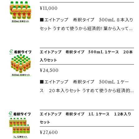
産省の厳しい安全基準をクリアした、農林水産
住所を記入すると自動計算されますので、ご確
により異なることがございますが、内容物は同一
き地、駐車場、墓地などでご利用いただけます。
¥11,000
省登録第18815号の農耕地登録品です。 除草成
認ください。
のものとなり、ご使用に問題はございません。 ※
4.5L1本で通常の除草なら34~68坪に、スギナの
分はアミノ酸が主ですので、地面に付着後すみ
■エイトアップ 希釈タイプ 500mL ８本入り
画像と実物のイメージが異なることがございま
場合は13.6坪に散布いただけます。 上記以外で
やかに分解され、毒性が土壌に蓄積されること
セット うすめて使うから経済的！葉から入って根
す。 ※詳しい使用方法等については是非公式ホ
ご質問ございましたら、公式ホームページもしく
はありません。 ・使用方法について 通常雑草の
まで枯らす！ 広範囲に一度にまけて、お得に除
ームページからご確認ください。 ※￥10,000以
は問い合わせフォームをご利用ください。 皆様
場合、１００倍希釈にてご使用いただければ、十
草いたします。 ・安全性について こちらは農林水
上で送料が無料となります。￥10,000以下のご
の除草作業をサポート出来るのを楽しみにお待
エイトアップ 希釈タイプ 500mL １ケース ２０本
分に効果を発揮します。 雑草の種類（スギナな
産省の厳しい安全基準をクリアした、農林水産
購入には別途送料がかかります。カートに追加
ちしております。 ※製品ラベルはご購入の時期
入りセット
ど）によっては、２５倍～５０倍でのご使用をおす
省登録第18815号の農耕地登録品です。 除草成
したあと、住所を記入すると自動計算されますの
により異なることがございますが、内容物は同一
すめすることもございます。 例 水１Lに対して、
¥24,500
分はアミノ酸が主ですので、地面に付着後すみ
で、ご確認ください。
のものとなり、ご使用に問題はございません。 ※
エイトアップ１０ｍｌ（500mlボトルキャップ１杯
やかに分解され、毒性が土壌に蓄積されること
■エイトアップ 希釈タイプ 500mL １ケー
画像と実物のイメージが異なることがございま
分）を希釈すると、１００倍希釈液となります。 ま
はありません。 ・使用方法について 通常雑草の
ス ２０本入りセット うすめて使うから経済的！
す。 ※詳しい使用方法等については是非公式ホ
た使用場所はお庭や農地、果樹園、田畑、幅広く
場合、１００倍希釈にてご使用いただければ、十
葉から入って根まで枯らす！ 広範囲に一度にま
ームページからご確認ください。 ※￥10,000以
ご利用いただけます。 500ml１本を１００倍希
分に効果を発揮します。 雑草の種類（スギナな
けて、お得に除草いたします。 ・安全性について
上で送料が無料となります。￥10,000以下のご
釈でご使用した場合、約１反＝約３００坪ほどに
エイトアップ 希釈タイプ １L １ケース １２本入り
ど）によっては、２５倍～５０倍でのご使用をおす
こちらは農林水産省の厳しい安全基準をクリア
購入には別途送料がかかります。カートに追加
散布することができます。 上記以外でご質問ご
セット
すめすることもございます。 例 水１Lに対して、
した、農林水産省登録第18815号の農耕地登録
したあと、住所を記入すると自動計算されますの
ざいましたら、公式ホームページもしくは問い合
¥27,600
エイトアップ１０ｍｌ（500mlボトルキャップ１杯
品です。 除草成分はアミノ酸が主ですので、地面
で、ご確認ください。