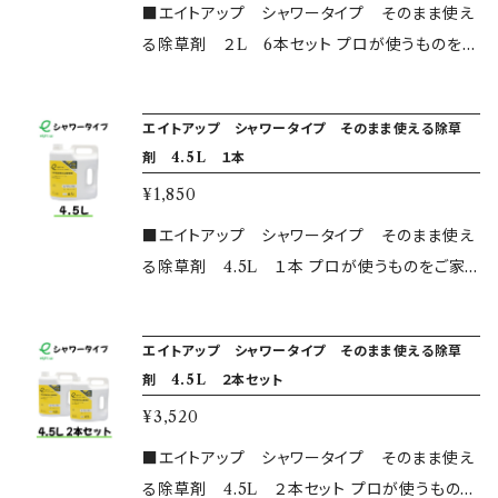
いましたら、公式ホームページもしくは問い合わ
かに分解され、毒性が土壌に蓄積されることは
■エイトアップ シャワータイプ そのまま使え
せフォームをご利用ください。 皆様の除草作業
ありません。 ペットのいるお庭でも安心。 ・使用
る除草剤 ２L 6本セット プロが使うものをご
をサポート出来るのを楽しみにお待ちしておりま
方法 除草したい雑草の葉に、取っ手を持ち斜め
家庭でも！ うすめずそのまま！片手でまける簡単
す。 ※製品ラベルはご購入の時期により異なる
に傾けてゆっくり散布してください。 宅地、空き
除草剤！ ・安全性について こちらは農林水産省
ことがございますが、内容物は同一のものとな
エイトアップ シャワータイプ そのまま使える除草
地、駐車場、墓地などでご利用いただけます。 ２
の厳しい安全基準をクリアした、農林水産省登
剤 4.5L １本
り、ご使用に問題はございません。 ※画像と実物
L1本で通常の除草なら15~30坪に、スギナの場
録第23947号の非農耕地登録品です。 除草成分
のイメージが異なることがございます。 ※詳しい
¥1,850
合は6坪に散布いただけます。 上記以外でご質
はアミノ酸が主ですので、地面に付着後すみや
使用方法等については是非公式ホームページ
問ございましたら、公式ホームページもしくは問
かに分解され、毒性が土壌に蓄積されることは
■エイトアップ シャワータイプ そのまま使え
からご確認ください。 ※￥10,000以上で送料が
い合わせフォームをご利用ください。 皆様の除
ありません。 ペットのいるお庭でも安心。 ・使用
る除草剤 4.5L １本 プロが使うものをご家
無料となります。￥10,000以下のご購入には別
草作業をサポート出来るのを楽しみにお待ちし
方法 除草したい雑草の葉に、取っ手を持ち斜め
庭でも！ うすめずそのまま！片手でまける簡単除
途送料がかかります。カートに追加したあと、住
ております。 ※製品ラベルはご購入の時期によ
に傾けてゆっくり散布してください。 宅地、空き
草剤！ ・安全性について こちらは農林水産省の
所を記入すると自動計算されますので、ご確認く
り異なることがございますが、内容物は同一のも
エイトアップ シャワータイプ そのまま使える除草
地、駐車場、墓地などでご利用いただけます。 ２
厳しい安全基準をクリアした、農林水産省登録
ださい。
剤 4.5L ２本セット
のとなり、ご使用に問題はございません。 ※画像
L1本で通常の除草なら15~30坪に、スギナの場
第23947号の非農耕地登録品です。 除草成分は
と実物のイメージが異なることがございます。 ※
¥3,520
合は6坪に散布いただけます。 上記以外でご質
アミノ酸が主ですので、地面に付着後すみやかに
詳しい使用方法等については是非公式ホームペ
問ございましたら、公式ホームページもしくは問
分解され、毒性が土壌に蓄積されることはあり
■エイトアップ シャワータイプ そのまま使え
ージからご確認ください。 ※￥10,000以上で送
い合わせフォームをご利用ください。 皆様の除
ません。 ペットのいるお庭でも安心。 ・使用方法
る除草剤 4.5L ２本セット プロが使うものを