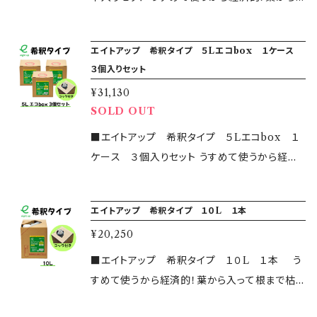
住所を記入すると自動計算されますので、ご確
により異なることがございますが、内容物は同一
幅広くご利用いただけます。 500ml１本を１００
雑草の場合、１００倍希釈にてご使用いただけれ
入って根まで枯らす！ 広範囲に一度にまけて、お
認ください。
のものとなり、ご使用に問題はございません。 ※
倍希釈でご使用した場合、約１反＝約３００坪ほ
ば、十分に効果を発揮します。 雑草の種類（スギ
得に除草いたします。 ・安全性について こちらは
画像と実物のイメージが異なることがございま
どに散布することができます。 上記以外でご質
エイトアップ 希釈タイプ ５Lエコbox １ケース
ナなど）によっては、２５倍～５０倍でのご使用を
農林水産省の厳しい安全基準をクリアした、農
す。 ※詳しい使用方法等については是非公式ホ
３個入りセット
問ございましたら、公式ホームページもしくは問
おすすめすることもございます。 例 水１Lに対
林水産省登録第18815号の農耕地登録品です。
ームページからご確認ください。 ※￥10,000以
い合わせフォームをご利用ください。 皆様の除
¥31,130
して、エイトアップ１０ｍｌ（500mlボトルキャッ
除草成分はアミノ酸が主ですので、地面に付着
上で送料が無料となります。￥10,000以下のご
草作業をサポート出来るのを楽しみにお待ちし
SOLD OUT
プ１杯分）を希釈すると、１００倍希釈液となりま
後すみやかに分解され、毒性が土壌に蓄積され
購入には別途送料がかかります。カートに追加
ております。 ※製品ラベルはご購入の時期によ
す。 また使用場所はお庭や農地、果樹園、田畑、
ることはありません。 ・使用方法について 通常
■エイトアップ 希釈タイプ ５Lエコbox １
したあと、住所を記入すると自動計算されますの
り異なることがございますが、内容物は同一のも
幅広くご利用いただけます。 500ml１本を１００
雑草の場合、１００倍希釈にてご使用いただけれ
ケース ３個入りセット うすめて使うから経済
で、ご確認ください。
のとなり、ご使用に問題はございません。 ※画像
倍希釈でご使用した場合、約１反＝約３００坪ほ
ば、十分に効果を発揮します。 雑草の種類（スギ
的！葉から入って根まで枯らす！ 広範囲に一度に
と実物のイメージが異なることがございます。 ※
どに散布することができます。 上記以外でご質
ナなど）によっては、２５倍～５０倍でのご使用を
まけて、お得に除草いたします。 こちらの製品
詳しい使用方法等については是非公式ホームペ
エイトアップ 希釈タイプ １０L １本
問ございましたら、公式ホームページもしくは問
おすすめすることもございます。 例 水１Lに対
は、特に環境へ配慮したパッケージで、SDGｓに
ージからご確認ください。 ※￥10,000以上で送
い合わせフォームをご利用ください。 皆様の除
¥20,250
して、エイトアップ１０ｍｌ（500mlボトルキャッ
貢献することができます。また使用後の廃棄も従
料が無料となります。￥10,000以下のご購入に
草作業をサポート出来るのを楽しみにお待ちし
プ１杯分）を希釈すると、１００倍希釈液となりま
来のパッケージよりもかさばらないので簡単で
■エイトアップ 希釈タイプ １０L １本 う
は別途送料がかかります。カートに追加したあ
ております。 ※製品ラベルはご購入の時期によ
す。 また使用場所はお庭や農地、果樹園、田畑、
す。製品にコックが付属するので、使いたいとき
すめて使うから経済的！葉から入って根まで枯ら
と、住所を記入すると自動計算されますので、ご
り異なることがございますが、内容物は同一のも
幅広くご利用いただけます。 500ml１本を１００
に使いたいだけをよりスムーズに。 ・安全性につ
す！ 広範囲に一度にまけて、お得に除草いたしま
確認ください。
のとなり、ご使用に問題はございません。 ※画像
倍希釈でご使用した場合、約１反＝約３００坪ほ
いて こちらは農林水産省の厳しい安全基準をク