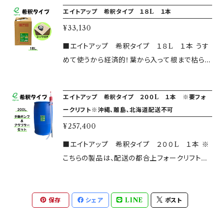
す。 ・安全性について こちらは農林水産省の厳
と実物のイメージが異なることがございます。 ※
どに散布することができます。 上記以外でご質
エイトアップ 希釈タイプ １８L １本
リアした、農林水産省登録第18815号の農耕地
しい安全基準をクリアした、農林水産省登録第1
詳しい使用方法等については是非公式ホームペ
問ございましたら、公式ホームページもしくは問
登録品です。 除草成分はアミノ酸が主ですので、
¥33,130
8815号の農耕地登録品です。 除草成分はアミノ
ージからご確認ください。 ※￥10,000以上で送
い合わせフォームをご利用ください。 皆様の除
地面に付着後すみやかに分解され、毒性が土壌
酸が主ですので、地面に付着後すみやかに分解
■エイトアップ 希釈タイプ １８L １本 うす
料が無料となります。￥10,000以下のご購入に
草作業をサポート出来るのを楽しみにお待ちし
に蓄積されることはありません。 ・使用方法につ
され、毒性が土壌に蓄積されることはありませ
めて使うから経済的！葉から入って根まで枯ら
は別途送料がかかります。カートに追加したあ
ております。 ※製品ラベルはご購入の時期によ
いて 通常雑草の場合、１００倍希釈にてご使用
ん。 ・使用方法について 通常雑草の場合、１００
す！ 広範囲に一度にまけて、お得に除草いたしま
と、住所を記入すると自動計算されますので、ご
り異なることがございますが、内容物は同一のも
いただければ、十分に効果を発揮します。 雑草
倍希釈にてご使用いただければ、十分に効果を
す。 ・安全性について こちらは農林水産省の厳
確認ください。
のとなり、ご使用に問題はございません。 ※画像
の種類（スギナなど）によっては、２５倍～５０倍
エイトアップ 希釈タイプ ２００L １本 ※要フォ
発揮します。 雑草の種類（スギナなど）によって
しい安全基準をクリアした、農林水産省登録第1
と実物のイメージが異なることがございます。 ※
でのご使用をおすすめすることもございます。
ークリフト※沖縄、離島、北海道配送不可
は、２５倍～５０倍でのご使用をおすすめするこ
8815号の農耕地登録品です。 除草成分はアミノ
詳しい使用方法等については是非公式ホームペ
例 水１Lに対して、エイトアップ１０ｍｌ（500
ともございます。 例 水１Lに対して、エイトアッ
¥257,400
酸が主ですので、地面に付着後すみやかに分解
ージからご確認ください。 ※￥10,000以上で送
mlボトルキャップ１杯分）を希釈すると、１００倍
プ１０ｍｌ（500mlボトルキャップ１杯分）を希釈
され、毒性が土壌に蓄積されることはありませ
■エイトアップ 希釈タイプ ２００L １本 ※
料が無料となります。￥10,000以下のご購入に
希釈液となります。 また使用場所はお庭や農
すると、１００倍希釈液となります。 また使用場
ん。 ・使用方法について 通常雑草の場合、１００
こちらの製品は、配送の都合上フォークリフトを
は別途送料がかかります。カートに追加したあ
地、果樹園、田畑、幅広くご利用いただけます。 5
所はお庭や農地、果樹園、田畑、幅広くご利用い
倍希釈にてご使用いただければ、十分に効果を
お持ちでないお客様にはご利用いただけませ
と、住所を記入すると自動計算されますので、ご
00ml１本を１００倍希釈でご使用した場合、約
ただけます。 500ml１本を１００倍希釈でご使
発揮します。 雑草の種類（スギナなど）によって
ん。 うすめて使うから経済的！葉から入って根ま
確認ください。
１反＝約３００坪ほどに散布することができま
用した場合、約１反＝約３００坪ほどに散布する
は、２５倍～５０倍でのご使用をおすすめするこ
で枯らす！ 広範囲に一度にまけて、お得に除草
保存
シェア
LINE
ポスト
す。 上記以外でご質問ございましたら、公式ホー
ことができます。 上記以外でご質問ございました
ともございます。 例 水１Lに対して、エイトアッ
いたします。 ・安全性について こちらは農林水産
ムページもしくは問い合わせフォームをご利用く