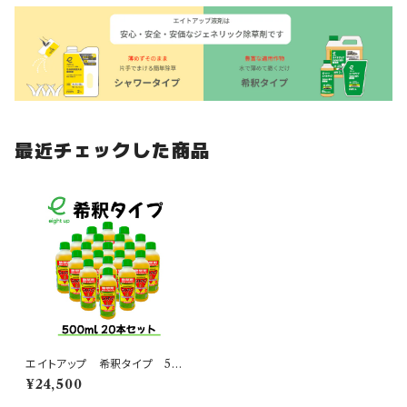
最近チェックした商品
エイトアップ 希釈タイプ 50
0mL １ケース ２０本入りセッ
¥24,500
ト